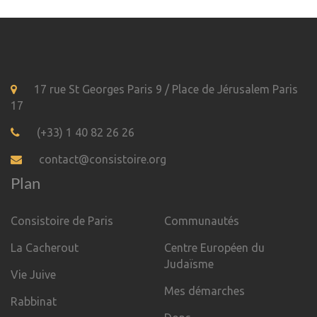
17 rue St Georges Paris 9 / Place de Jérusalem Paris
17
(+33) 1 40 82 26 26
contact@consistoire.org
Plan
Consistoire de Paris
Communautés
La Cacherout
Centre Européen du
Judaïsme
Vie Juive
Mes démarches
Rabbinat