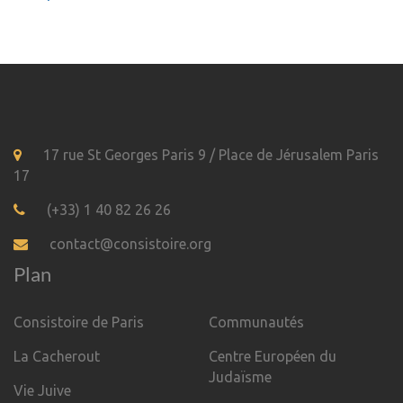
17 rue St Georges Paris 9 / Place de Jérusalem Paris
17
(+33) 1 40 82 26 26
contact@consistoire.org
Plan
Consistoire de Paris
Communautés
La Cacherout
Centre Européen du
Judaïsme
Vie Juive