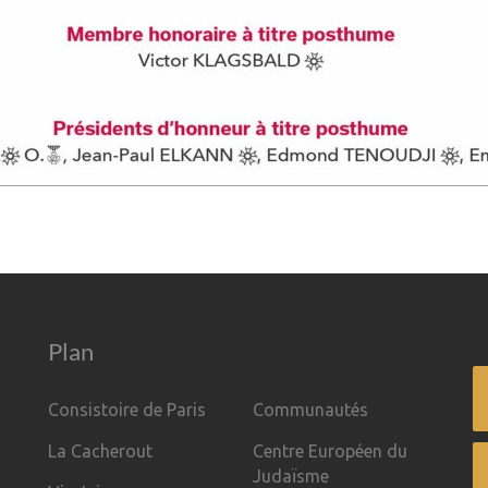
Plan
Consistoire de Paris
Communautés
La Cacherout
Centre Européen du
Judaïsme