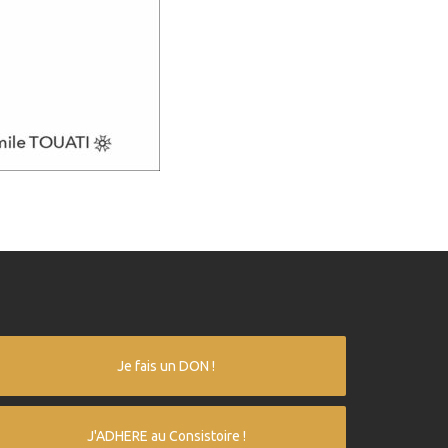
Je fais un DON !
J'ADHERE au Consistoire !