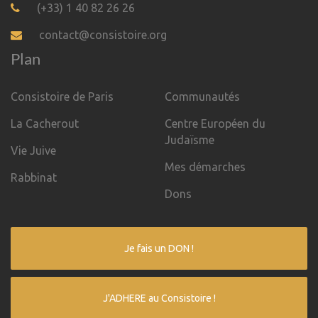
(+33) 1 40 82 26 26
contact@consistoire.org
Plan
Consistoire de Paris
Communautés
La Cacherout
Centre Européen du
Judaïsme
Vie Juive
Mes démarches
Rabbinat
Dons
Je fais un DON !
J'ADHERE au Consistoire !