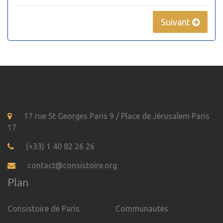
Suivant
17 rue St Georges Paris 9 / Place de Jérusalem Paris
17
(+33) 1 40 82 26 26
contact@consistoire.org
Plan
Consistoire de Paris
Communautés