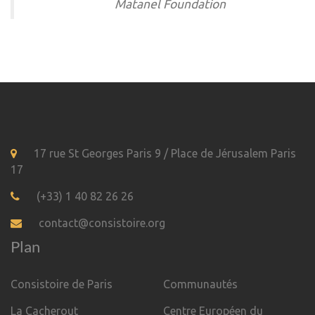
Matanel Foundation
17 rue St Georges Paris 9 / Place de Jérusalem Paris
17
(+33) 1 40 82 26 26
contact@consistoire.org
Plan
Consistoire de Paris
Communautés
La Cacherout
Centre Européen du