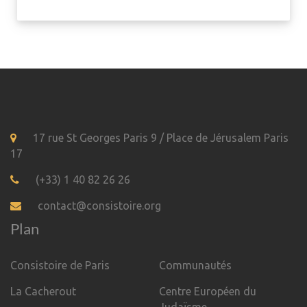
17 rue St Georges Paris 9 / Place de Jérusalem Paris
17
(+33) 1 40 82 26 26
contact@consistoire.org
Plan
Consistoire de Paris
Communautés
La Cacherout
Centre Européen du
Judaïsme