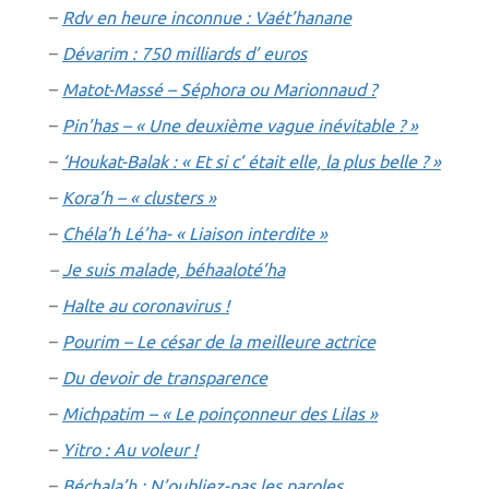
–
Rdv en heure inconnue : Vaét’hanane
–
Dévarim : 750 milliards d’ euros
–
Matot-Massé – Séphora ou Marionnaud ?
–
Pin’has – « Une deuxième vague inévitable ? »
–
‘Houkat-Balak : « Et si c’ était elle, la plus belle ? »
–
Kora’h – « clusters »
–
Chéla’h Lé’ha- « Liaison interdite »
–
Je suis malade, béhaaloté’ha
–
Halte au coronavirus !
–
Pourim – Le césar de la meilleure actrice
–
Du devoir de transparence
–
Michpatim – « Le poinçonneur des Lilas »
–
Yitro : Au voleur !
–
Béchala’h : N’oubliez-pas les paroles