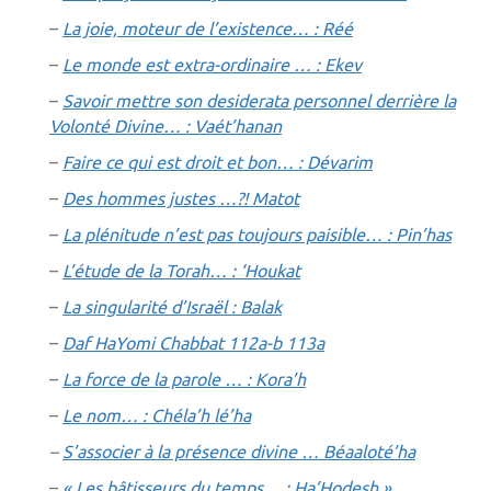
–
La joie, moteur de l’existence… : Réé
–
Le monde est extra-ordinaire … : Ekev
–
Savoir mettre son desiderata personnel derrière la
Volonté Divine… : Vaét’hanan
–
Faire ce qui est droit et bon… : Dévarim
–
Des hommes justes …?! Matot
–
La plénitude n’est pas toujours paisible… : Pin’has
–
L’étude de la Torah… : ‘Houkat
–
La singularité d’Israël : Balak
–
Daf HaYomi Chabbat 112a-b 113a
–
La force de la parole … : Kora’h
–
Le nom… : Chéla’h lé’ha
–
S’associer à la présence divine … Béaaloté’ha
–
« Les bâtisseurs du temps… : Ha’Hodesh »