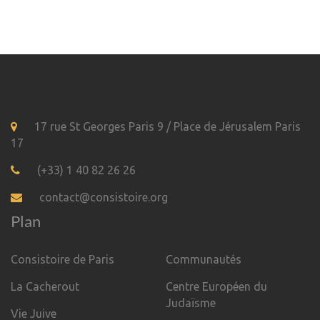
17 rue St Georges Paris 9 / Place de Jérusalem Paris
17
(+33) 1 40 82 26 26
contact@consistoire.org
Plan
Consistoire de Paris
Communautés
La Cacherout
Centre Européen du
Judaïsme
Vie Juive