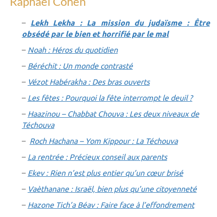
Raphaël Cohen
–
Lekh Lekha : La mission du judaïsme : Être
obsédé par le bien et horrifié par le mal
–
Noah : Héros du quotidien
–
Béréchit : Un monde contrasté
–
Vézot Habérakha : Des bras ouverts
–
Les fêtes : Pourquoi la fête interrompt le deuil ?
–
Haazinou – Chabbat Chouva : Les deux niveaux de
Téchouva
–
Roch Hachana – Yom Kippour : La Téchouva
–
La rentrée : Précieux conseil aux parents
–
Ekev : Rien n’est plus entier qu’un cœur brisé
–
Vaèthanane : Israël, bien plus qu’une citoyenneté
–
Hazone Tich’a Béav : Faire face à l’effondrement