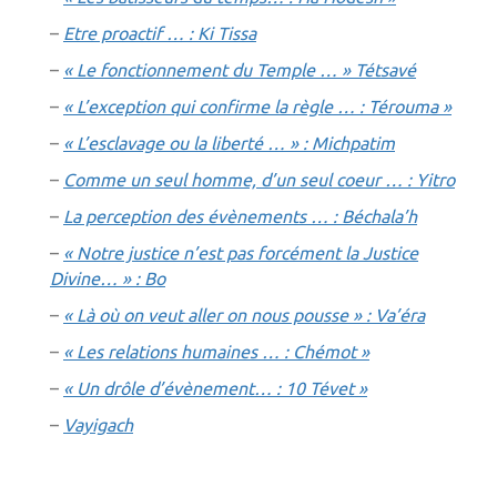
–
Etre proactif … : Ki Tissa
–
« Le fonctionnement du Temple … » Tétsavé
–
« L’exception qui confirme la règle … : Térouma »
–
« L’esclavage ou la liberté … » : Michpatim
–
Comme un seul homme, d’un seul coeur … : Yitro
–
La perception des évènements … : Béchala’h
–
« Notre justice n’est pas forcément la Justice
Divine… » : Bo
–
« Là où on veut aller on nous pousse » : Va’éra
–
« Les relations humaines … : Chémot »
–
« Un drôle d’évènement… : 10 Tévet »
–
Vayigach