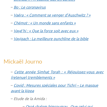
–
Bo : Le coronavirus
–
Vaéra : « Comment se venger d’Auschwitz ? »
–
Chémot : « Un monde sans enfants »
–
Vayé’hi : « Que la force soit avec eux »
–
Vayigach : La meilleure punchline de la bible
Mickaël Journo
–
Cette année Simhat Torah : « Réjouissez-vous avec
(retenue) tremblements »
–
Covid : Mesures spéciales pour Tichri – Le masque
avant la kippa
–
Etude de la Amida :
–
Ossé chalom bimroumav Que celui qui