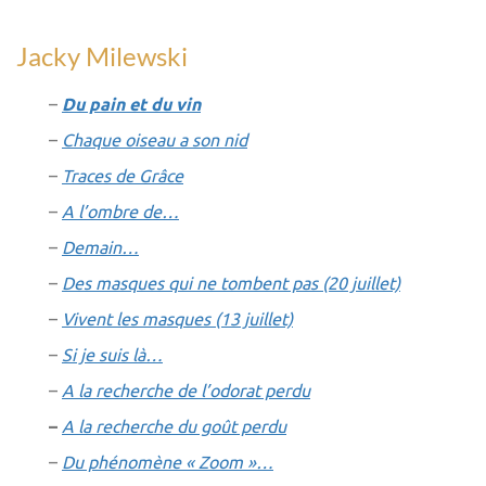
Jacky Milewski
–
Du pain et du vin
–
Chaque oiseau a son nid
–
Traces de Grâce
–
A l’ombre de…
–
Demain…
–
Des masques qui ne tombent pas (20 juillet)
–
Vivent les masques (13 juillet)
–
Si je suis là…
–
A la recherche de l’odora
t
perdu
–
A la recherche du goût perdu
–
Du phénomène « Zoom »…