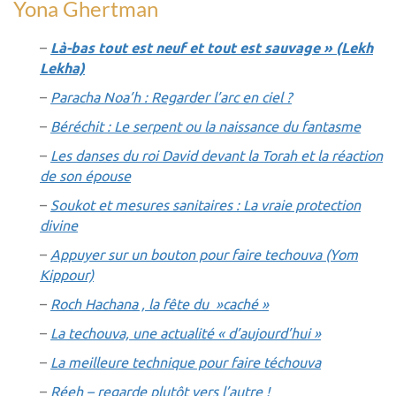
Yona Ghertman
–
Là-bas tout est neuf et tout est sauvage » (Lekh
Lekha)
–
Paracha Noa’h : Regarder l’arc en ciel ?
–
Béréchit : Le serpent ou la naissance du fantasme
–
Les danses du roi David devant la Torah et la réaction
de son épouse
–
Soukot et mesures sanitaires : La vraie protection
divine
–
Appuyer sur un bouton pour faire techouva (Yom
Kippour)
–
Roch Hachana , la fête du »caché »
–
La techouva, une actualité « d’aujourd’hui »
–
La meilleure technique pour faire téchouva
–
Réeh – regarde plutôt vers l’autre !