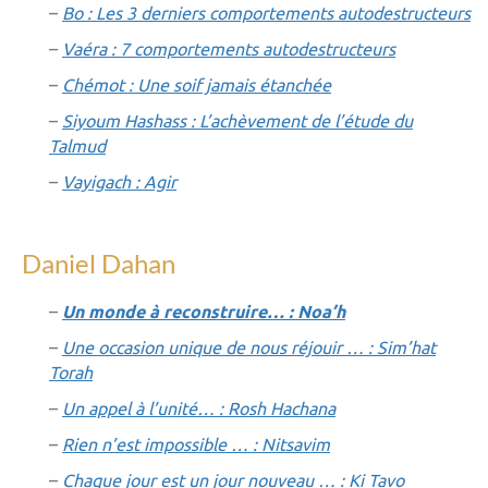
–
Bo : Les 3 derniers comportements autodestructeurs
–
Vaéra : 7 comportements autodestructeurs
–
Chémot : Une soif jamais étanchée
–
Siyoum Hashass : L’achèvement de l’étude du
Talmud
–
Vayigach : Agir
Daniel Dahan
–
Un monde à reconstruire… : Noa’h
–
Une occasion unique de nous réjouir … : Sim’hat
Torah
–
Un appel à l’unité… : Rosh Hachana
–
Rien n’est impossible … : Nitsavim
–
Chaque jour est un jour nouveau … : Ki Tavo