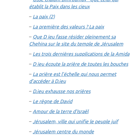
établit la Paix dans les cieux
–
La paix (2)
–
La première des valeurs ? La paix
–
Que D ieu fasse résider pleinement sa
Chehina sur le site du temple de Jérusalem
–
Les trois dernières supplications de la Amida
–
D ieu écoute la prière de toutes les bouches
–
La prière est l’échelle qui nous permet
d’accéder à D.ieu
–
D.ieu exhausse nos prières
–
Le règne de David
–
Amour de la terre d’Israël
–
Jérusalem, ville qui unifie le peuple juif
–
Jérusalem centre du monde