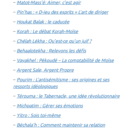
–
Matot-Mass’é: Aimer, c’est agir
–
Pin’has : « D-ieu des esprits » L’art de diriger
–
Houkat Balak : le caducée
–
Korah : Le débat Korah-Moïse
–
Chélah Lékha : Qu’est-ce qu’un juif ?
–
Behaalotekha : Relevons les défis
–
Vayakhel : Pékoudé – La comptabilité de Moïse
–
Argent Sale, Argent Propre
–
Pourim : L’antisémitisme : ses origines et ses
ressorts idéologiques
–
Térouma : le Tabernacle, une idée révolutionnaire
–
Michpatim : Gérer ses émotions
–
Yitro : Sois toi-même
–
Béchala’h : Comment maintenir sa relation