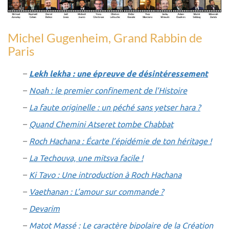
Michel Gugenheim,
Grand Rabbin de
Paris
–
Lekh lekha : une épreuve de désintéressement
–
Noah : le premier confinement de l’Histoire
–
La faute originelle : un péché sans yetser hara ?
–
Quand Chemini Atseret tombe Chabbat
–
Roch Hachana : Écarte l’épidémie de ton héritage !
–
La Techouva, une mitsva facile !
–
Ki Tavo : Une introduction à Roch Hachana
–
Vaethanan : L’amour sur commande ?
–
Devarim
–
Matot Massé : Le caractère bipolaire de la Création