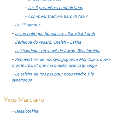
–
Les 3 premières bénédictions
–
Comment traduire Barouh Ata ?
–
Le 17 tamouz
–
Leçon politique humaniste : Parachat korah
–
L’éthique du regard, Chélah – Lekha
–
Le chandelier retrouvé de Aaron, Béaalotekha
–
Réouverture de nos synagogues « Mon D.ieu, ouvre
mes lèvres, et que ma bouche dise ta louange
–
Le salaire de nos pas pour nous rendre à la
synagogue
Yves Marciano
–
Beaalotekha