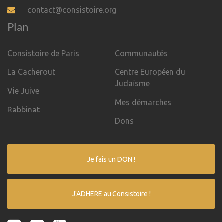
contact@consistoire.org
Plan
Consistoire de Paris
Communautés
La Cacherout
Centre Européen du
Judaïsme
Vie Juive
Mes démarches
Rabbinat
Dons
Je fais un DON !
J'ADHERE au Consistoire !