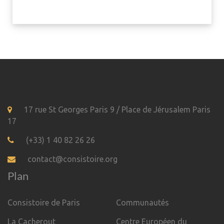
17 rue St Georges Paris 9 / Place de Jérusalem Paris
17
(+33) 1 40 82 26 26
contact@consistoire.org
Plan
Consistoire de Paris
Communautés
La Cacherout
Centre Européen du