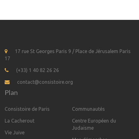
17 rue St Georges Paris 9 / Place de Jérusalem Paris
17
(+33) 1 40 82 26 26
contact@consistoire.org
Plan
Consistoire de Paris
Communautés
La Cacherout
Centre Européen du
Judaïsme
Vie Juive