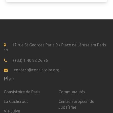
17 rue St Georges Paris 9 / Place de Jérusalem Paris
17
(+33) 1 40 82 26 26
contact@consistoire.org
Plan
Consistoire de Paris
Communautés
La Cacherout
Centre Européen du
Judaïsme
Vie Juive