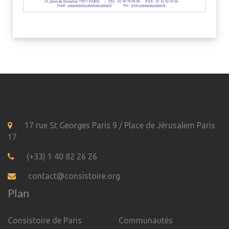
17 rue St Georges Paris 9 / Place de Jérusalem Paris
17
(+33) 1 40 82 26 26
contact@consistoire.org
Plan
Consistoire de Paris
Communautés