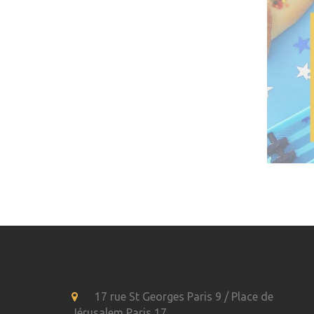
17 rue St Georges Paris 9 / Place de
Jérusalem Paris 17