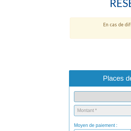
RÉS
En cas de dif
Places d
Moyen de paiement :