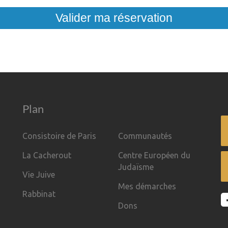
Valider ma réservation
Plan
Consistoire de Paris
Communautés
La Cacherout
Centre Européen du
Judaïsme
Vie Juive
Mes démarches
Rabbinat
Dons