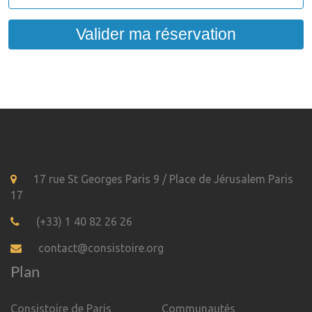
Valider ma réservation
17 rue St Georges Paris 9 / Place de Jérusalem Paris
17
(+33) 1 40 82 26 26
contact@consistoire.org
Plan
Consistoire de Paris
Communautés