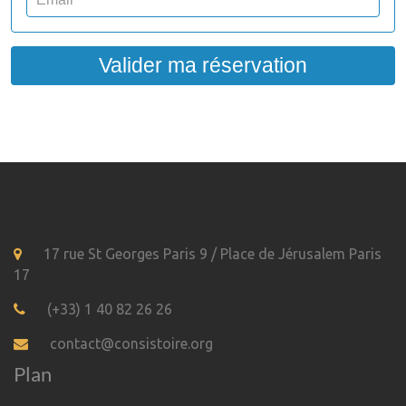
Valider ma réservation
17 rue St Georges Paris 9 / Place de Jérusalem Paris
17
(+33) 1 40 82 26 26
contact@consistoire.org
Plan