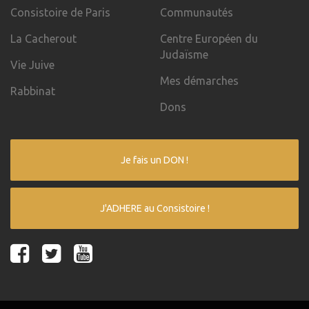
Consistoire de Paris
Communautés
La Cacherout
Centre Européen du
Judaïsme
Vie Juive
Mes démarches
Rabbinat
Dons
Je fais un DON !
J'ADHERE au Consistoire !