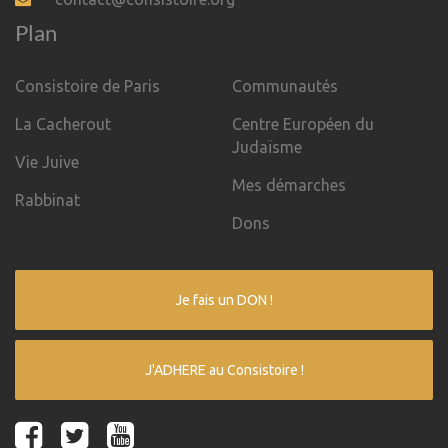
Plan
Consistoire de Paris
Communautés
La Cacherout
Centre Européen du
Judaïsme
Vie Juive
Mes démarches
Rabbinat
Dons
Je fais un DON !
J'ADHERE au Consistoire !