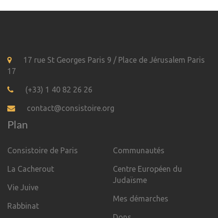
17 rue St Georges Paris 9 / Place de Jérusalem Paris
17
(+33) 1 40 82 26 26
contact@consistoire.org
Plan
Consistoire de Paris
Communautés
La Cacherout
Centre Européen du
Judaïsme
Vie Juive
Mes démarches
Rabbinat
Dons