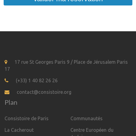
17 rue St Georges Paris 9 / Place de Jérusalem Paris
17
(+33) 1 40 82 26 26
contact@consistoire.org
Plan
Consistoire de Paris
Communautés
La Cacherout
Centre Européen du