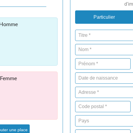
d'im
Particulier
 Homme
 Femme
uter une place