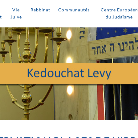
Vie
Rabbinat
Communautés
Centre Européen
t
Juive
du Judaïsme