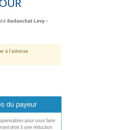
POUR
auté
Kedouchat Levy -
er à l'adresse
s du payeur
spensables pour vous faire
rant droit à une réduction