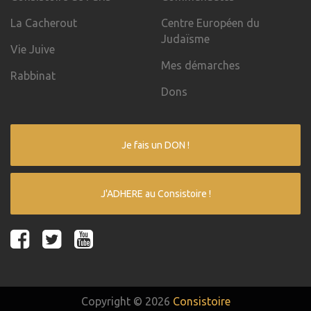
La Cacherout
Centre Européen du
Judaïsme
Vie Juive
Mes démarches
Rabbinat
Dons
Je fais un DON !
J'ADHERE au Consistoire !
Copyright © 2026
Consistoire