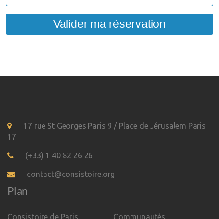
Valider ma réservation
17 rue St Georges Paris 9 / Place de Jérusalem Paris
17
(+33) 1 40 82 26 26
contact@consistoire.org
Plan
Consistoire de Paris
Communautés