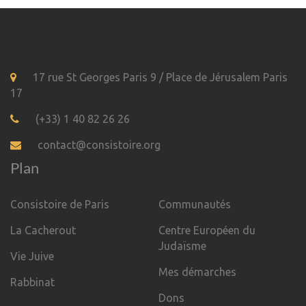
17 rue St Georges Paris 9 / Place de Jérusalem Paris
17
(+33) 1 40 82 26 26
contact@consistoire.org
Plan
Consistoire de Paris
Communautés
La Cacherout
Centre Européen du
Judaïsme
Vie Juive
Mes démarches
Rabbinat
Dons