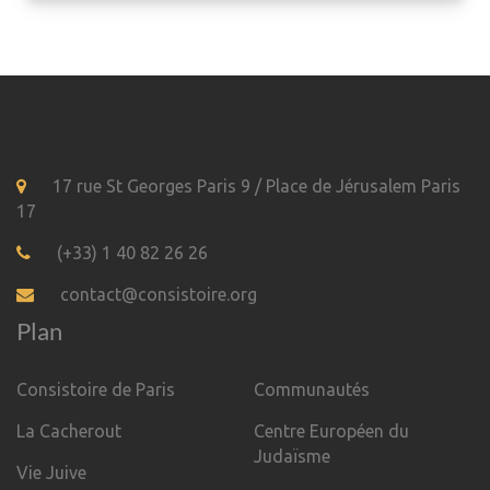
17 rue St Georges Paris 9 / Place de Jérusalem Paris
17
(+33) 1 40 82 26 26
contact@consistoire.org
Plan
Consistoire de Paris
Communautés
La Cacherout
Centre Européen du
Judaïsme
Vie Juive