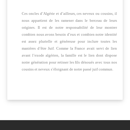
Ces oncles d’Algérie et d’ailleurs, ces neveux ou cousins, il
nous appartient de les ramener dans le berceau de leurs
origines. Il est de notre responsabilité de leur montrer
combien nous avons besoin d’eux et combien notre identité
est assez plurielle et généreuse pour inclure toutes les
manières d’être Juif. Comme la France avait servi de lien
avant l’exode algérien, la famille est le lien dont dispose
notre génération pour retisser les fils dénoués avec tous nos
cousins et neveux s’éloignant de notre passé juif commun.