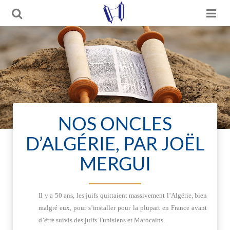
NOS ONCLES
D’ALGÉRIE, PAR JOËL
MERGUI
Il y a 50 ans, les juifs quittaient massivement l’Algérie, bien
malgré eux, pour s’installer pour la plupart en France avant
d’être suivis des juifs Tunisiens et Marocains.