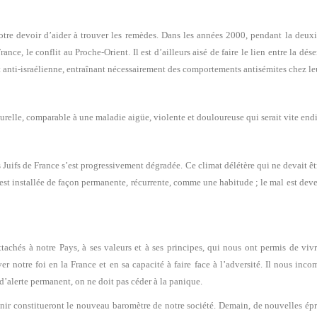
notre devoir d’aider à trouver les remèdes. Dans les années 2000, pendant la deux
ance, le conflit au Proche-Orient. Il est d’ailleurs aisé de faire le lien entre la dés
t anti-israélienne, entraînant nécessairement des comportements antisémites chez leu
urelle, comparable à une maladie aigüe, violente et douloureuse qui serait vite end
 Juifs de France s’est progressivement dégradée. Ce climat délétère qui ne devait ê
’est installée de façon permanente, récurrente, comme une habitude ; le mal est deve
chés à notre Pays, à ses valeurs et à ses principes, qui nous ont permis de vivre
r notre foi en la France et en sa capacité à faire face à l’adversité. Il nous incom
 d’alerte permanent, on ne doit pas céder à la panique.
 venir constitueront le nouveau baromètre de notre société. Demain, de nouvelles é