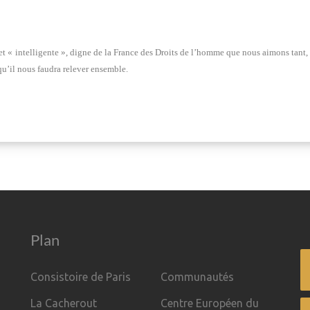
et « intelligente », digne de la France des Droits de l’homme que nous aimons tant,
 qu’il nous faudra relever ensemble.
Plan
Consistoire de Paris
Communautés
La Cacherout
Centre Européen du