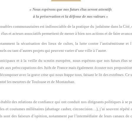
« Nous espérons que nos futurs élus seront attentifs
à la préservation et la défense de nos valeurs »
onsables communautaires est indissociable de la pratique du judaïsme dans la Cité, d
 élus et acteurs associatifs permettent de mener à bien nos actions et de faire avanc
tamment la sécurisation des lieux de cultes, la lutte contre l’antisémitisme et l
els ou tant d’autres projets qui peuvent varier d’une ville à l’autre.
paux et à la veille du scrutin européen, nous espérons que nos futurs élus seron
isés aux préoccupations des Juifs de France mais également écouter nos propositions
 décomposer avec la grave crise qui nous frappe tous, faisant le lit des extrêmes. Ce 
ntré les meurtres de Toulouse et de Montauban.
établir des relations de confiance qui ont conduit nos dirigeants politiques à se p
les et coutumes millénaires (abattage casher, circoncision…), j’ai souvent répété
 ils sont des faiseurs d’opinion, notamment par l’intermédiaire de leurs canaux de