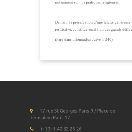
notamment sur nos pratiques religieuses.
Demain, la préservation d’une laïcité généreuse 
restrictive, constitue aussi l’un des grands défis
(Paru dans Information Juive n°340)
17 rue St Georges Paris 9 / Place de
Jérusalem Paris 17
(+33) 1 40 82 26 26