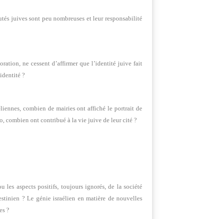
utés juives sont peu nombreuses et leur responsabilité
ation, ne cessent d’affirmer que l’identité juive fait
 identité ?
iennes, combien de mairies ont affiché le portrait de
 combien ont contribué à la vie juive de leur cité ?
les aspects positifs, toujours ignorés, de la société
estinien ? Le génie israélien en matière de nouvelles
es ?