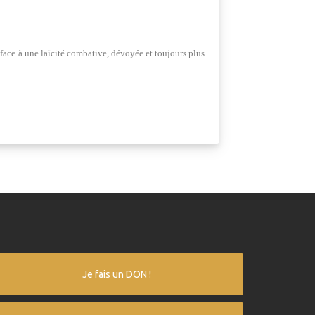
 face à une laïcité combative, dévoyée et toujours plus
Je fais un DON !