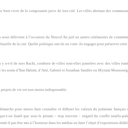
le bien vivre de la composante juive de leur cité. Les villes abritant des communa
ils nous délivrent à l’occasion du Nouvel An juif ou autres cérémonies de commémor
ulturelle de la cité. Quelle politique ont-ils ou vont- ils engager pour préserver cette
a-t-il de rues Rachi, combien de villes sont-elles jumelées avec des villes israél
e les noms d’Ilan Halimi, d’Arié, Gabriel et Jonathan Sandler ou Myriam Monsonégo,
 projets de vie est non moins indispensable.
arche pour mieux faire connaître et diffuser les valeurs du judaïsme français ou 
que-t-on Israël que sous le prisme – trop souvent – négatif du conflit israélo-pal
ait-il pas être mis à l’honneur dans les médias ou faire l’objet d’expositions dédié