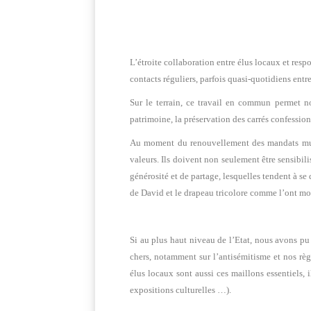
L’étroite collaboration entre élus locaux et resp
contacts réguliers, parfois quasi-quotidiens entre
Sur le terrain, ce travail en commun permet no
patrimoine, la préservation des carrés confessionn
Au moment du renouvellement des mandats munici
valeurs. Ils doivent non seulement être sensibil
générosité et de partage, lesquelles tendent à se
de David et le drapeau tricolore comme l’ont mo
Si au plus haut niveau de l’Etat, nous avons pu 
chers, notamment sur l’antisémitisme et nos règ
élus locaux sont aussi ces maillons essentiels,
expositions culturelles …).