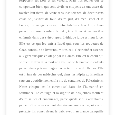
respectent les Lois et les valeurs. Mais nos jeunes qui se
comportent bien, qui sont civils et citoyens en ont assez de
ravaler leur fierté, de vivre sans insouciance, de devoir sans
cesse se justifier de tout, d’être juif, d’aimer Israël et la
France, de manger casher, d’être fidèles à leur foi, à leurs
pères. Eux aussi veulent la paix, être libres et ne pas être
enfermés dans des stéréotypes. L’éthique juive est leur force.
Elle est ce qui les unit à Israël qui, sous les roquettes de
Gaza, continue de livrer nourriture, eau, électricité et essence
aux gazaouis pris en otage par le Hamas. Elle est le coeur qui
se déchire devant la mort non voulue de femmes et d’enfants
palestiniens pris en otages par le terrorisme du Hamas. Elle
est l’âme de ces médecins qui, dans les hôpitaux israéliens
sauvent quotidiennement la vie de centaines de Palestiniens.
Notre éthique est le ciment solidaire de l’humanité en
souffrance. Le courage et la dignité de nos jeunes méritent
d’être salués et encouragés, parce qu’ils sont exemplaires,
parce qu’ils ne se cachent derrière aucune excuse, ni aucun
prétexte. Ils construisent la paix avec l’assurance tranquille