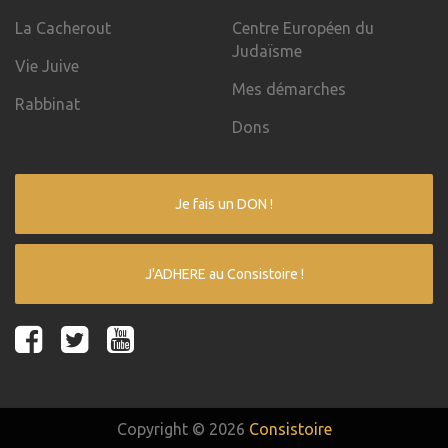
La Cacherout
Centre Européen du
Judaïsme
Vie Juive
Mes démarches
Rabbinat
Dons
Je fais un DON !
J'ADHERE au Consistoire !
Copyright © 2026
Consistoire