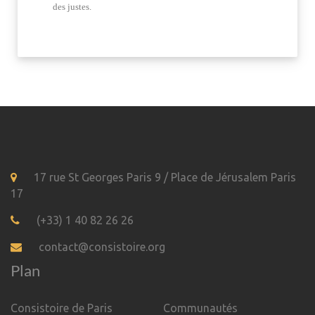
des justes.
17 rue St Georges Paris 9 / Place de Jérusalem Paris
17
(+33) 1 40 82 26 26
contact@consistoire.org
Plan
Consistoire de Paris
Communautés