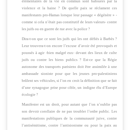
élémentaires de la vie en commun sont bafouées par la
violence et la haine ? De quelle paix se réclament ces
manifestants pro-Hamas lorsque leur passage « dégénère » -
comme si cela n’était pas constitutif de leurs valeurs- contre
les juifs ou en guerre de rue avec la police ?
Dira-t-on que ce sont les juifs qui les ont défiés à Barbès ?
Leur trouvera-t-on encore l’excuse d’avoir été provoqués et
poussés à agir -bien malgré eux- devant des lieux de culte
juifs ou contre les biens publics ? Est-ce que la Régie
autonome des transports parisiens doit être assimilée à une
ambassade sioniste pour que les jeunes pro-palestiniens
brûlent ses véhicules, si l’on en croit la définition que se fait
d’une synagogue prise pour cible, un indigne élu d’Europe
écologie ?
Manifester est un droit, pour autant que l’on n’oublie pas
son devoir corollaire de ne pas troubler l’ordre public. Les
manifestations publiques de la communauté juive, contre
l’antisémitisme, contre l’antisionisme ou pour la paix au