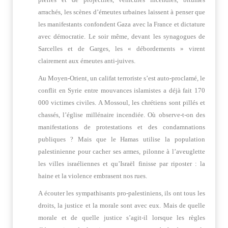
arrachés, les scènes d’émeutes urbaines laissent à penser que
les manifestants confondent Gaza avec la France et dictature
avec démocratie. Le soir même, devant les synagogues de
Sarcelles et de Garges, les « débordements » virent
clairement aux émeutes anti-juives.
Au Moyen-Orient, un califat terroriste s’est auto-proclamé, le
conflit en Syrie entre mouvances islamistes a déjà fait 170
000 victimes civiles. A Mossoul, les chrétiens sont pillés et
chassés, l’église millénaire incendiée. Où observe-t-on des
manifestations de protestations et des condamnations
publiques ? Mais que le Hamas utilise la population
palestinienne pour cacher ses armes, pilonne à l’aveuglette
les villes israéliennes et qu’Israël finisse par riposter : la
haine et la violence embrasent nos rues.
A écouter les sympathisants pro-palestiniens, ils ont tous les
droits, la justice et la morale sont avec eux. Mais de quelle
morale et de quelle justice s’agit-il lorsque les règles