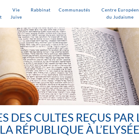
Vie
Rabbinat
Communautés
Centre Européen
t
Juive
du Judaïsme
S DES CULTES REÇUS PAR 
LA RÉPUBLIQUE À L’ELYSÉ