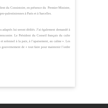
sident du Consistoire, en présence du Premier Ministre,
o-palestiniennes à Paris et à Sarcelles.
ns adaptés lui seront dédiés. J’ai également demandé à
rencontre. Le Président du Conseil français du culte
t solennel à la paix, à l’apaisement, au calme ». Les
u gouvernement de « tout faire pour maintenir l’ordre