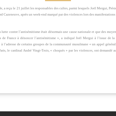
, a reçu le 21 juillet les responsables des cultes, parmi lesquels Joël Mergui, Pré
ard Cazeneuve, après un week-end marqué par des violences lors des manifestations pr
a lutte contre l’antisémitisme était désormais une cause nationale et que des moye
 de France à dénoncer l’antisémitisme », a indiqué Joël Mergui à l’issue de la 
é à l’adresse de certains groupes de la communauté musulmane « un appel général e
aris, le cardinal André Vingt-Trois, « choqués » par les violences, ont demandé a