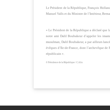
Le Président de la République, François Hollande
Manuel Valls et du Ministre de l’Intérieur, Bern
« Le Président de la République a déclaré que l
notre ami Dalil Boubakeur d’appeler les imams
musulman, Dalil Boubakeur, a par ailleurs lanc
évêques d’Ile-de-France, dont l’archevêque de P
républicain ».
© Présidence de la République / C.Alix