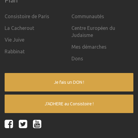
Consistoire de Paris
Communautés
La Cacherout
Centre Européen du
Judaïsme
Vie Juive
Mes démarches
Rabbinat
Dons
Je fais un DON !
J'ADHERE au Consistoire !