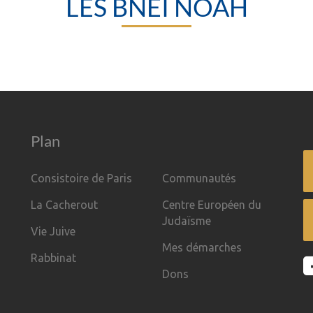
LES BNEI NOAH
Plan
Consistoire de Paris
Communautés
La Cacherout
Centre Européen du
Judaïsme
Vie Juive
Mes démarches
Rabbinat
Dons