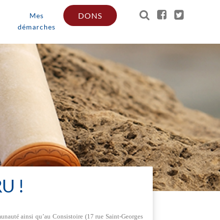
DONS
Mes
démarches
U !
unauté ainsi qu’au Consistoire (17 rue Saint-Georges