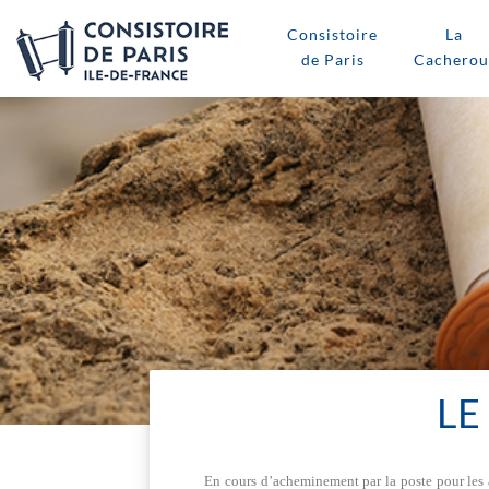
Consistoire
La
de Paris
Cacherou
LE
En cours d’acheminement par la poste pour les