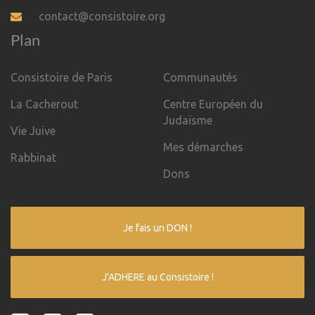
contact@consistoire.org
Plan
Consistoire de Paris
Communautés
La Cacherout
Centre Européen du
Judaïsme
Vie Juive
Mes démarches
Rabbinat
Dons
Je fais un DON !
J'ADHERE au Consistoire !