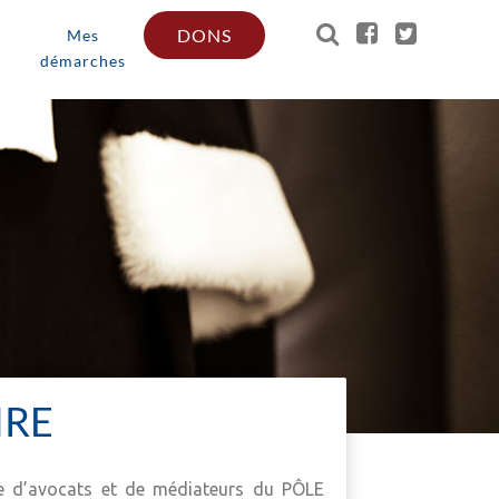
DONS
Mes
démarches
IRE
e d’avocats et de médiateurs du PÔLE