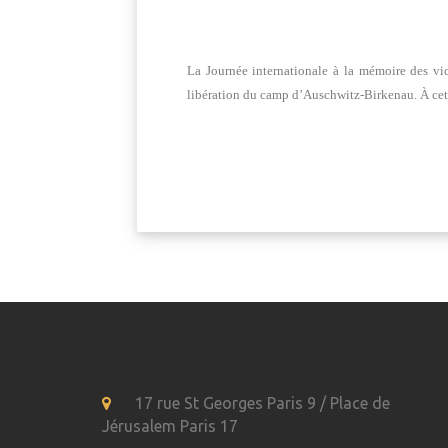
La Journée internationale à la mémoire des vi
libération du camp d’Auschwitz-Birkenau. À cett
17 rue St Georges Paris 9 / Place de
Jérusalem Paris 17