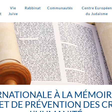
Vie
Rabbinat
Communautés
Centre Européen
t
Juive
du Judaïsme
NATIONALE À LA MÉMOIR
 ET DE PRÉVENTION DES C