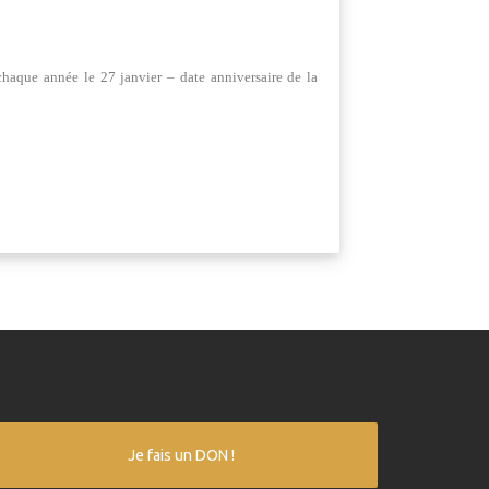
chaque année le 27 janvier – date anniversaire de la
Je fais un DON !