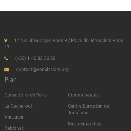
17 rue St Georges Paris 9 / Place de Jérusalem Paris
17
(+33) 1 40 82 26 26
contact@consistoire.org
Plan
Consistoire de Paris
Communautés
La Cacherout
Centre Européen du
Judaïsme
Vie Juive
Mes démarches
Rabbinat