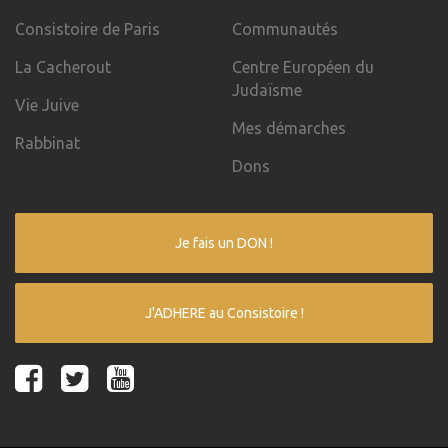
Consistoire de Paris
Communautés
La Cacherout
Centre Européen du
Judaïsme
Vie Juive
Mes démarches
Rabbinat
Dons
Je fais un DON !
J'ADHERE au Consistoire !