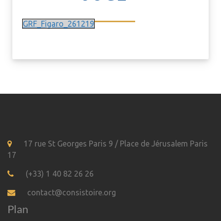
GRF_Figaro_261219
17 rue St Georges Paris 9 / Place de Jérusalem Paris
17
(+33) 1 40 82 26 26
contact@consistoire.org
Plan