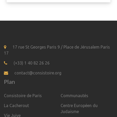
17 rue St Georges Paris 9 / Place de Jérusalem Paris
17
(+33) 1 40 82 26 26
contact@consistoire.org
Plan
Consistoire de Paris
Communautés
La Cacherout
Centre Européen du
Judaïsme
Vie Juive