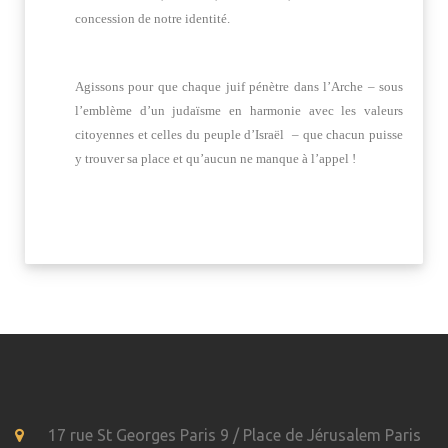
concession de notre identité.
Agissons pour que chaque juif pénètre dans l’Arche – sous
l’emblème d’un judaïsme en harmonie avec les valeurs
citoyennes et celles du peuple d’Israël – que chacun puisse
y trouver sa place et qu’aucun ne manque à l’appel !
17 rue St Georges Paris 9 / Place de Jérusalem Paris