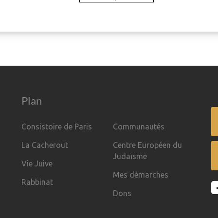
Plan
Consistoire de Paris
Communautés
La Cacherout
Centre Européen du
Judaïsme
Vie Juive
Mes démarches
Rabbinat
Dons