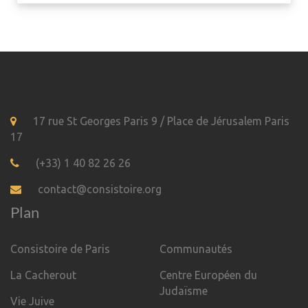
17 rue St Georges Paris 9 / Place de Jérusalem Paris
17
(+33) 1 40 82 26 26
contact@consistoire.org
Plan
Consistoire de Paris
Communautés
La Cacherout
Centre Européen du
Judaïsme
Vie Juive