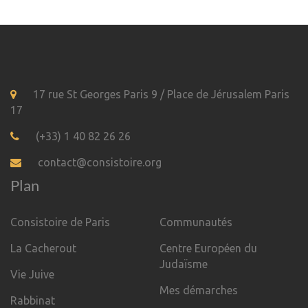
17 rue St Georges Paris 9 / Place de Jérusalem Paris
17
(+33) 1 40 82 26 26
contact@consistoire.org
Plan
Consistoire de Paris
Communautés
La Cacherout
Centre Européen du
Judaïsme
Vie Juive
Mes démarches
Rabbinat