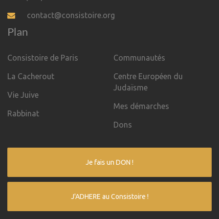
contact@consistoire.org
Plan
Consistoire de Paris
Communautés
La Cacherout
Centre Européen du
Judaïsme
Vie Juive
Mes démarches
Rabbinat
Dons
Je fais un DON !
J'ADHERE au Consistoire !