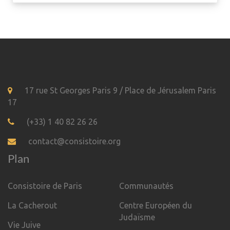
17 rue St Georges Paris 9 / Place de Jérusalem Paris
17
(+33) 1 40 82 26 26
contact@consistoire.org
Plan
Consistoire de Paris
Communautés
La Cacherout
Centre Européen du
Judaïsme
Vie Juive