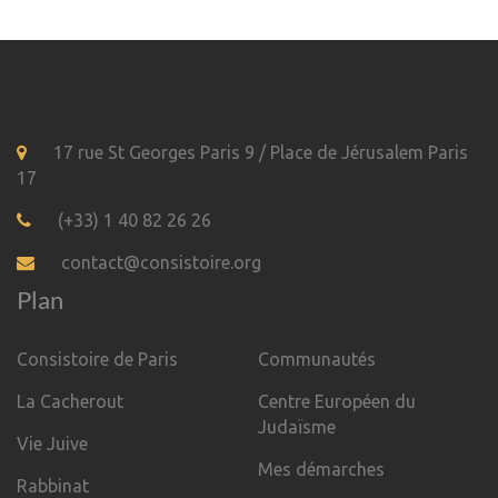
17 rue St Georges Paris 9 / Place de Jérusalem Paris
17
(+33) 1 40 82 26 26
contact@consistoire.org
Plan
Consistoire de Paris
Communautés
La Cacherout
Centre Européen du
Judaïsme
Vie Juive
Mes démarches
Rabbinat