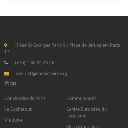
17 rue St Georges Paris 9 / Place de Jérusalem Paris
17
(+33) 1 40 82 26 26
contact@consistoire.org
Plan
Consistoire de Paris
Communautés
La Cacherout
Centre Européen du
Judaïsme
Vie Juive
Mes démarches