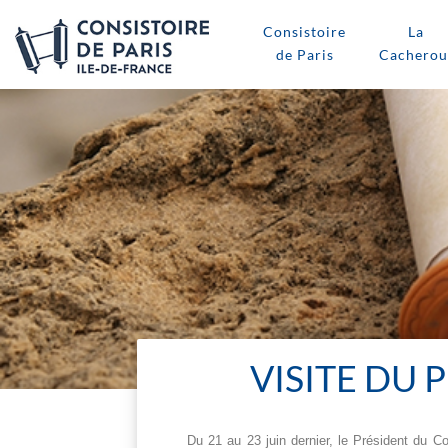
Consistoire
La
de Paris
Cacherou
VISITE DU 
Du 21 au 23 juin dernier, le Président du Co