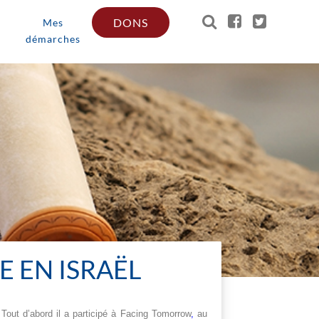
DONS
Mes
démarches
E EN ISRAËL
. Tout d’abord il a participé à Facing Tomorrow
,
au