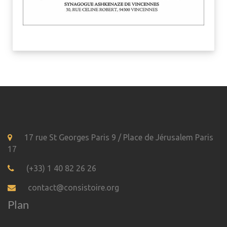
17 rue St Georges Paris 9 / Place de Jérusalem Paris
17
(+33) 1 40 82 26 26
contact@consistoire.org
Plan