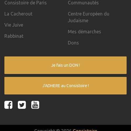
Consistoire de Paris
Communautés
La Cacherout
Centre Européen du
Judaïsme
Vie Juive
Mes démarches
Rabbinat
Dons
Je fais un DON !
J'ADHERE au Consistoire !