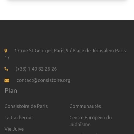
17 rue St Georges Paris 9 / Place de Jérusalem Paris
17
(+33) 1 40 82 26 26
contact@consistoire.org
Plan
Consistoire de Paris
Communautés
La Cacherout
Centre Européen du
Judaïsme
Vie Juive