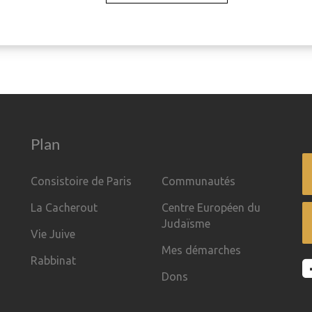
Plan
Consistoire de Paris
Communautés
La Cacherout
Centre Européen du
Judaïsme
Vie Juive
Mes démarches
Rabbinat
Dons