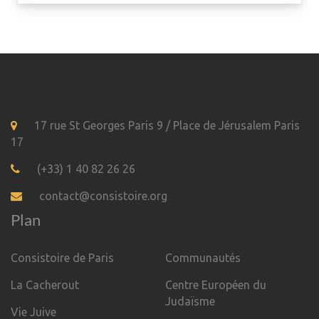
17 rue St Georges Paris 9 / Place de Jérusalem Paris
17
(+33) 1 40 82 26 26
contact@consistoire.org
Plan
Consistoire de Paris
Communautés
La Cacherout
Centre Européen du
Judaïsme
Vie Juive